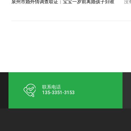
泉州市婚外情调查取证：宝宝一岁前离婚孩子归谁
没
联系电话
135-3351-3153